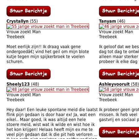
Crystallyn
(55)
Tanyam
(46)
Vrouw zoekt Man
Vrouw zoekt Man
Treebeek
Treebeek
Moet eerlijk zijn!! Ik draag vaak gene
Ik geloof dat we be
ondergoedâ€¦ vind het geil om mijn blote
dag tot dag te ontw
kutje tegen mijn spijkerbroek te voelen
alleen maar sterker
schuren.
probeer ik elke dag
Sheely123
(48)
Ashleyvooruit
(58)
Vrouw zoekt Man
Vrouw zoekt Man
Treebeek
Treebeek
Hey daar! Een leuke spontane meid die laatst
Ik probeer geen gr
flink pijn gedaan is door haar ex! Ja, wat een
missen. Ik heb veel
eikel.. Maar goed, ik was altijd een hele
gastvrij en sociaal 
stoere meid, wist wat ik wilde en wist hoe ik
het kon krijgen! Helaas heeft mijn ex me te
veel pijn gedaan dat ik die pit heb verloren ...