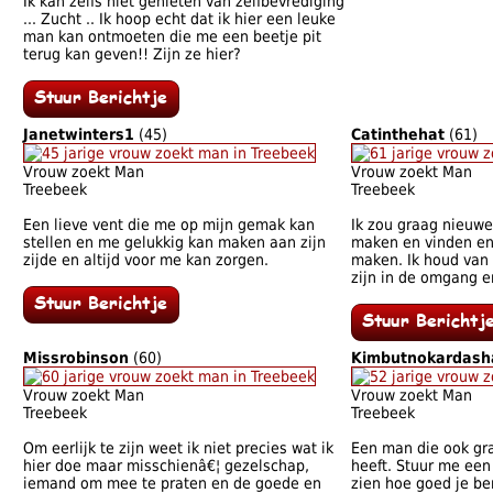
Ik kan zelfs niet genieten van zelfbevrediging
... Zucht .. Ik hoop echt dat ik hier een leuke
man kan ontmoeten die me een beetje pit
terug kan geven!! Zijn ze hier?
Janetwinters1
(45)
Catinthehat
(61)
Vrouw zoekt Man
Vrouw zoekt Man
Treebeek
Treebeek
Een lieve vent die me op mijn gemak kan
Ik zou graag nieuwe
stellen en me gelukkig kan maken aan zijn
maken en vinden en 
zijde en altijd voor me kan zorgen.
maken. Ik houd van
zijn in de omgang e
Missrobinson
(60)
Kimbutnokardash
Vrouw zoekt Man
Vrouw zoekt Man
Treebeek
Treebeek
Om eerlijk te zijn weet ik niet precies wat ik
Een man die ook gra
hier doe maar misschienâ€¦ gezelschap,
heeft. Stuur me een
iemand om mee te praten en de goede en
zien hoe goed je be