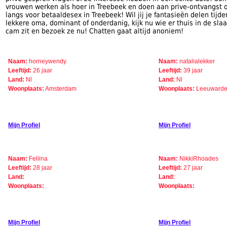
vrouwen werken als hoer in Treebeek en doen aan prive-ontvangst of
langs voor betaaldesex in Treebeek! Wil jij je fantasieën delen tij
lekkere oma, dominant of onderdanig, kijk nu wie er thuis in de sl
cam zit en bezoek ze nu! Chatten gaat altijd anoniem!
Naam:
horneywendy
Naam:
natalialekker
Leeftijd:
26 jaar
Leeftijd:
39 jaar
Land:
Nl
Land:
Nl
Woonplaats:
Amsterdam
Woonplaats:
Leeuward
Mijn Profiel
Mijn Profiel
Naam:
Feliina
Naam:
NikkiRhoades
Leeftijd:
28 jaar
Leeftijd:
27 jaar
Land:
Land:
Woonplaats:
Woonplaats:
Mijn Profiel
Mijn Profiel