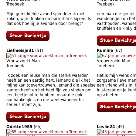
Treebeek
Treebeek
Mijn gemiddelde avond spendeer ik met
een man die geniet
koken, wijn drinken en horrorfilms kijken. Is
wandelingen op het 
dat ook hoe jij je avonden door brengt?
vasthouden, wandel
knuffelen en kinky 
Liefmeisje31
(51)
Rumine
(67)
Vrouw zoekt Man
Vrouw zoekt Man
Treebeek
Treebeek
Ik zoek een leuke man die sterke waarden
Het is mijn wens om
heeft en een aardig hart, iemand die ik het
zorgzame lieve man
mijne kan toevertrouwen. Iemand die speelse
een vriend wil zijn.
kanten heeft en het heel fijn zou vinden om
luisteraar en je kun
een beetje lol te hebben, maar die ook
opschieten.
aanhankelijk is en die weet wanneer hij
serieus moet zijn.
Odette1955
(65)
Leslie24
(45)