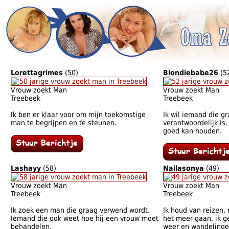
Lorettagrimes
(50)
Blondiebabe26
(5
Vrouw zoekt Man
Vrouw zoekt Man
Treebeek
Treebeek
Ik ben er klaar voor om mijn toekomstige
Ik wil iemand die gr
man te begrijpen en te steunen.
verantwoordelijk is.
goed kan houden.
Lashayy
(58)
Nailasonya
(49)
Vrouw zoekt Man
Vrouw zoekt Man
Treebeek
Treebeek
Ik zoek een man die graag verwend wordt.
Ik houd van reizen, 
Iemand die ook weet hoe hij een vrouw moet
het meer gaan, ik g
behandelen.
weer en wandelingen