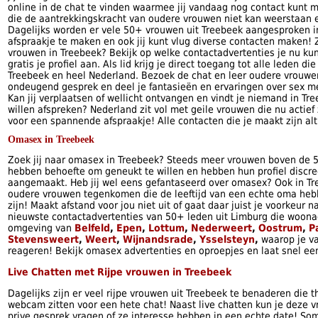
online in de chat te vinden waarmee jij vandaag nog contact kunt 
die de aantrekkingskracht van oudere vrouwen niet kan weerstaan e
Dagelijks worden er vele 50+ vrouwen uit Treebeek aangesproken i
afspraakje te maken en ook jij kunt vlug diverse contacten maken! 
vrouwen in Treebeek? Bekijk op welke contactadvertenties je nu k
gratis je profiel aan. Als lid krijg je direct toegang tot alle leden di
Treebeek en heel Nederland. Bezoek de chat en leer oudere vrouwe
ondeugend gesprek en deel je fantasieën en ervaringen over sex m
Kan jij verplaatsen of wellicht ontvangen en vindt je niemand in Tr
willen afspreken? Nederland zit vol met geile vrouwen die nu actie
voor een spannende afspraakje! Alle contacten die je maakt zijn alt
Omasex in Treebeek
Zoek jij naar omasex in Treebeek? Steeds meer vrouwen boven de 50
hebben behoefte om geneukt te willen en hebben hun profiel discre
aangemaakt. Heb jij wel eens gefantaseerd over omasex? Ook in Tr
oudere vrouwen tegenkomen die de leeftijd van een echte oma heb
zijn! Maakt afstand voor jou niet uit of gaat daar juist je voorkeur n
nieuwste contactadvertenties van 50+ leden uit Limburg die woonac
omgeving van
Belfeld
,
Epen
,
Lottum
,
Nederweert
,
Oostrum
,
P
Stevensweert
,
Weert
,
Wijnandsrade
,
Ysselsteyn
,
waarop je v
reageren! Bekijk omasex advertenties en oproepjes en laat snel een
Live Chatten met Rijpe vrouwen in Treebeek
Dagelijks zijn er veel rijpe vrouwen uit Treebeek te benaderen die t
webcam zitten voor een hete chat! Naast live chatten kun je deze 
prive gesprek vragen of ze interesse hebben in een echte date! So