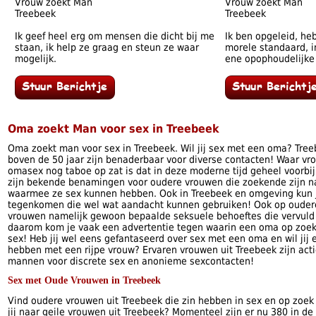
Vrouw zoekt Man
Vrouw zoekt Man
Treebeek
Treebeek
Ik geef heel erg om mensen die dicht bij me
Ik ben opgeleid, he
staan, ik help ze graag en steun ze waar
morele standaard, i
mogelijk.
ene opophoudelijke
Oma zoekt Man voor sex in Treebeek
Oma zoekt man voor sex in Treebeek. Wil jij sex met een oma? Tre
boven de 50 jaar zijn benaderbaar voor diverse contacten! Waar vro
omasex nog taboe op zat is dat in deze moderne tijd geheel voorbij. 
zijn bekende benamingen voor oudere vrouwen die zoekende zijn 
waarmee ze sex kunnen hebben. Ook in Treebeek en omgeving kun 
tegenkomen die wel wat aandacht kunnen gebruiken! Ook op oudere
vrouwen namelijk gewoon bepaalde seksuele behoeftes die vervul
daarom kom je vaak een advertentie tegen waarin een oma op zoek
sex! Heb jij wel eens gefantaseerd over sex met een oma en wil ji
hebben met een rijpe vrouw? Ervaren vrouwen uit Treebeek zijn acti
mannen voor discrete sex en anonieme sexcontacten!
Sex met Oude Vrouwen in Treebeek
Vind oudere vrouwen uit Treebeek die zin hebben in sex en op zoek
jij naar geile vrouwen uit Treebeek? Momenteel zijn er nu 380 in de