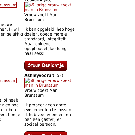
Vrouw zoekt Man
Brunssum
 nieuwe
en. Ik wil
Ik ben opgeleid, heb hoge
en gelukkig
doelen, goede morele
standaard, integriteit.
Maar ook ene
opophoudelijke drang
naar seks!
Ashleyvooruit
(58)
Vrouw zoekt Man
Brunssum
lol heeft.
e zien hoe
Ik probeer geen grote
n, ik ben
evenementen te missen.
weet hoe je
Ik heb veel vrienden, en
:)
ben een gastvrij en
sociaal persoon.