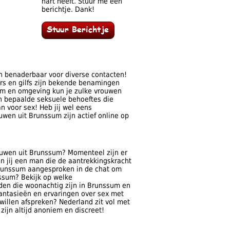
hart heeft. Stuur me een
berichtje. Dank!
n benaderbaar voor diverse contacten!
ars en gilfs zijn bekende benamingen
m en omgeving kun je zulke vrouwen
n bepaalde seksuele behoeftes die
 voor sex! Heb jij wel eens
wen uit Brunssum zijn actief online op
rouwen uit Brunssum? Momenteel zijn er
n jij een man die de aantrekkingskracht
Brunssum aangesproken in de chat om
nssum? Bekijk op welke
 leden die woonachtig zijn in Brunssum en
antasieën en ervaringen over sex met
willen afspreken? Nederland zit vol met
ijn altijd anoniem en discreet!