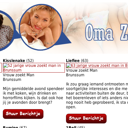
Kisslenake
(52)
Liefiee
(63)
Vrouw zoekt Man
Vrouw zoekt Man
Brunssum
Brunssum
Ik zou graag iemand ontmoeten 
Mijn gemiddelde avond spendeer
soortgelijke interesses en die 
ik met koken, wijn drinken en
naar activiteiten buiten de deur, 
horrorfilms kijken. Is dat ook hoe
het boerenleven of iets anders ni
jij je avonden door brengt?
nog nooit heb geprobeerd, ik sta 
open.
Rumine
(67)
1Bell
(45)