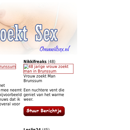
Nikkifreaks
(48)
Vrouw zoekt Man
Brunssum
met
me mee neemt
Een nuchtere vent die
bijvoorbeeld
geniet van het warme
euws dat ik
weer.
overal voor
Leslie24
(45)