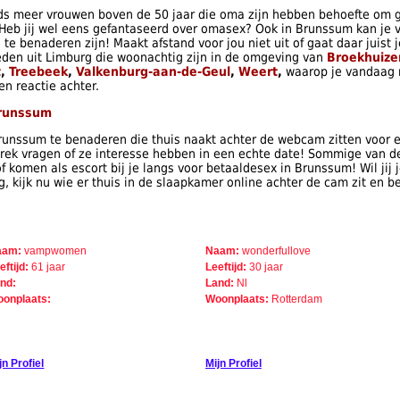
ds meer vrouwen boven de 50 jaar die oma zijn hebben behoefte om ge
 Heb jij wel eens gefantaseerd over omasex? Ook in Brunssum kan je
e benaderen zijn! Maakt afstand voor jou niet uit of gaat daar juist 
eden uit Limburg die woonachtig zijn in de omgeving van
Broekhuize
t
,
Treebeek
,
Valkenburg-aan-de-Geul
,
Weert
,
waarop je vandaag 
en reactie achter.
Brunssum
 Brunssum te benaderen die thuis naakt achter de webcam zitten voor e
rek vragen of ze interesse hebben in een echte date! Sommige van de
komen als escort bij je langs voor betaaldesex in Brunssum! Wil jij 
 kijk nu wie er thuis in de slaapkamer online achter de cam zit en be
aam:
vampwomen
Naam:
wonderfullove
eftijd:
61 jaar
Leeftijd:
30 jaar
nd:
Land:
Nl
onplaats:
Woonplaats:
Rotterdam
jn Profiel
Mijn Profiel