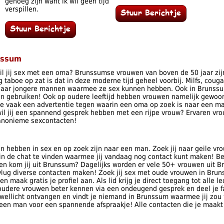
genoeg zijn want ik wil geen tijd
verspillen.
nssum
l jij sex met een oma? Brunssumse vrouwen van boven de 50 jaar zij
taboe op zat is dat in deze moderne tijd geheel voorbij. Milfs, coug
 naar jongere mannen waarmee ze sex kunnen hebben. Ook in Brunssu
 gebruiken! Ook op oudere leeftijd hebben vrouwen namelijk gewoo
 vaak een advertentie tegen waarin een oma op zoek is naar een man
l jij een spannend gesprek hebben met een rijpe vrouw? Ervaren vrou
 anonieme sexcontacten!
n hebben in sex en op zoek zijn naar een man. Zoek jij naar geile v
in de chat te vinden waarmee jij vandaag nog contact kunt maken! Be
en kom jij uit Brunssum? Dagelijks worden er vele 50+ vrouwen uit 
 vlug diverse contacten maken! Zoek jij sex met oude vrouwen in Bru
n maak gratis je profiel aan. Als lid krijg je direct toegang tot alle
 oudere vrouwen beter kennen via een ondeugend gesprek en deel je f
 wellicht ontvangen en vindt je niemand in Brunssum waarmee jij zou 
 een man voor een spannende afspraakje! Alle contacten die je maakt z