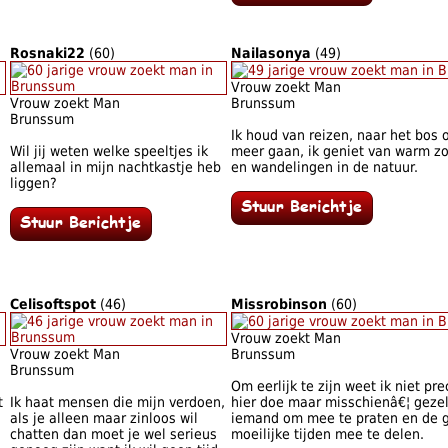
Rosnaki22
(60)
Nailasonya
(49)
Vrouw zoekt Man
Vrouw zoekt Man
Brunssum
Brunssum
Ik houd van reizen, naar het bos 
Wil jij weten welke speeltjes ik
meer gaan, ik geniet van warm z
n
allemaal in mijn nachtkastje heb
en wandelingen in de natuur.
liggen?
Celisoftspot
(46)
Missrobinson
(60)
Vrouw zoekt Man
Vrouw zoekt Man
Brunssum
Brunssum
Om eerlijk te zijn weet ik niet pre
t
Ik haat mensen die mijn verdoen,
hier doe maar misschienâ€¦ geze
als je alleen maar zinloos wil
iemand om mee te praten en de 
chatten dan moet je wel serieus
moeilijke tijden mee te delen.