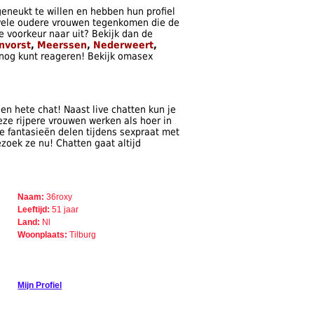
neukt te willen en hebben hun profiel
 vele oudere vrouwen tegenkomen die de
je voorkeur naar uit? Bekijk dan de
nvorst
,
Meerssen
,
Nederweert
,
nog kunt reageren! Bekijk omasex
en hete chat! Naast live chatten kun je
ze rijpere vrouwen werken als hoer in
je fantasieën delen tijdens sexpraat met
zoek ze nu! Chatten gaat altijd
Naam:
36roxy
Leeftijd:
51 jaar
Land:
Nl
Woonplaats:
Tilburg
Mijn Profiel