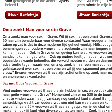
voor geileigheid je in die andere vijvers
leven vul met geluk wa
beleeft1
geen ruimte in mijn l
Oma zoekt Man voor sex in Grave
Oma zoekt man voor sex in Grave. Wil jij sex met een oma? Grave
50 jaar zijn benaderbaar voor diverse contacten! Waar vroeger er 
taboe op zat is dat in deze moderne tijd geheel voorbij. Milfs, couga
benamingen voor oudere vrouwen die zoekende zijn naar jongere
kunnen hebben. Ook in Grave en omgeving kun je zulke vrouwen t
aandacht kunnen gebruiken! Ook op oudere leeftijd hebben vrouwe
bepaalde seksuele behoeftes die vervuld moeten worden en daaro
advertentie tegen waarin een oma op zoek is naar een man voor sex
gefantaseerd over sex met een oma en wil jij een spannend gespre
vrouw? Ervaren vrouwen uit Grave zijn actief online op zoek naar m
en anonieme sexcontacten!
Sex met Oude Vrouwen in Grave
Vind oudere vrouwen uit Grave die zin hebben in sex en op zoek zij
naar geile vrouwen uit Grave? Momenteel zijn er nu 530 in de buurt
chat te vinden waarmee jij vandaag nog contact kunt maken! Ben ji
aantrekkingskracht van oudere vrouwen niet kan weerstaan en kom j
worden er vele 50+ vrouwen uit Grave aangesproken in de chat om 
maken en ook jij kunt vlug diverse contacten maken! Zoek jij sex 