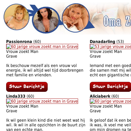
Passionrona
(60)
Danadarling
(53)
Vrouw zoekt Man
Vrouw zoekt Man
Grave
Grave
Ik beschouw mezelf als een vrouw vol
Iemand met een goed
energie, ik wil altijd wel tijd doorbrengen
die samen met mij wil
met familie en vrienden.
echt een gigantische 
Linda333
(60)
Aliciaberk
(60)
Vrouw zoekt Man
Vrouw zoekt Man
Grave
Grave
Ik wil geen klein kind die niet weet wat hij
Ik geloof dat ik een 
wil. Ik wil in alle opzichten in de buurt zijn
ik was, ik voel me vei
van een echte man.
om mijn dromen na te