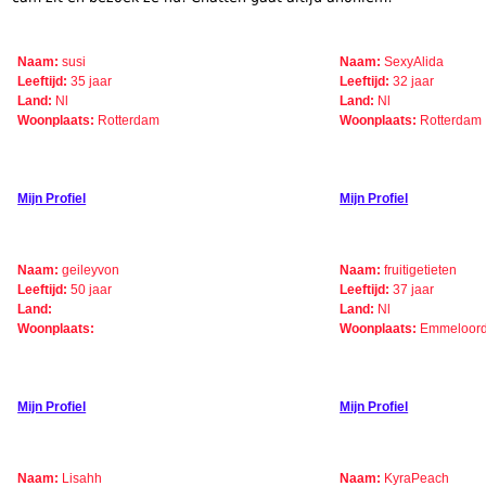
Naam:
susi
Naam:
SexyAlida
Leeftijd:
35 jaar
Leeftijd:
32 jaar
Land:
Nl
Land:
Nl
Woonplaats:
Rotterdam
Woonplaats:
Rotterdam
Mijn Profiel
Mijn Profiel
Naam:
geileyvon
Naam:
fruitigetieten
Leeftijd:
50 jaar
Leeftijd:
37 jaar
Land:
Land:
Nl
Woonplaats:
Woonplaats:
Emmeloor
Mijn Profiel
Mijn Profiel
Naam:
Lisahh
Naam:
KyraPeach