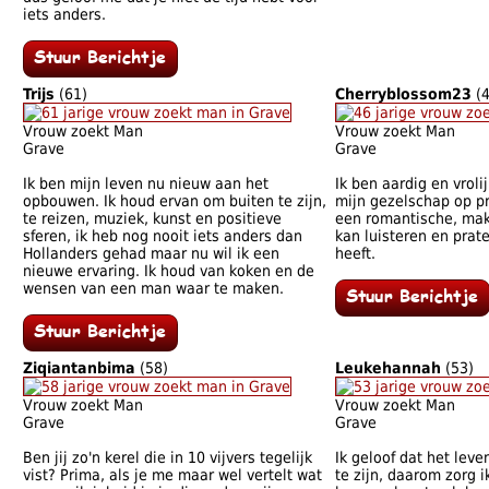
iets anders.
Trijs
(61)
Cherryblossom23
(4
Vrouw zoekt Man
Vrouw zoekt Man
Grave
Grave
Ik ben mijn leven nu nieuw aan het
Ik ben aardig en vrolij
opbouwen. Ik houd ervan om buiten te zijn,
mijn gezelschap op pri
te reizen, muziek, kunst en positieve
een romantische, mak
sferen, ik heb nog nooit iets anders dan
kan luisteren en prat
Hollanders gehad maar nu wil ik een
heeft.
nieuwe ervaring. Ik houd van koken en de
wensen van een man waar te maken.
Ziqiantanbima
(58)
Leukehannah
(53)
Vrouw zoekt Man
Vrouw zoekt Man
Grave
Grave
Ben jij zo'n kerel die in 10 vijvers tegelijk
Ik geloof dat het leve
vist? Prima, als je me maar wel vertelt wat
te zijn, daarom zorg i