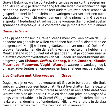
Grave? Bekijk op welke contactadvertenties je nu kunt reageren en m
aan. Als lid krijg je direct toegang tot alle leden die woonachtig zij
Nederland. Bezoek de chat en leer oudere vrouwen beter kennen v
gesprek en deel je fantasieën en ervaringen over sex met een ouder
verplaatsen of wellicht ontvangen en vindt je niemand in Grave waa
afspreken? Nederland zit vol met geile vrouwen die nu actief zoek
spannende afspraakje! Alle contacten die je maakt zijn altijd anoni
Omasex in Grave
Zoek jij naar omasex in Grave? Steeds meer vrouwen boven de 50 j
behoefte om geneukt te willen en hebben hun profiel discreet op ee
aangemaakt. Heb jij wel eens gefantaseerd over omasex? Ook in Gr
vrouwen tegenkomen die de leeftijd van een echte oma hebben en n
Maakt afstand voor jou niet uit of gaat daar juist je voorkeur naar u
nieuwste contactadvertenties van 50+ leden uit Noord-Brabant die 
omgeving van
Elshout
,
Geffen
,
Gennep
,
Klein-Zundert
,
Klunde
Maarheze
,
Meeuwen
,
Vught
,
Wanroij
,
waarop je vandaag nog k
omasex advertenties en oproepjes en laat snel een reactie achter.
Live Chatten met Rijpe vrouwen in Grave
Dagelijks zijn er veel rijpe vrouwen uit Grave te benaderen die thui
webcam zitten voor een hete chat! Naast live chatten kun je deze 
prive gesprek vragen of ze interesse hebben in een echte date! So
vrouwen werken als hoer in Grave en doen aan prive-ontvangst of ko
langs voor betaaldesex in Grave! Wil jij je fantasieën delen tijdens
lekkere oma, dominant of onderdanig, kijk nu wie er thuis in de sl
cam zit en bezoek ze nu! Chatten gaat altijd anoniem!