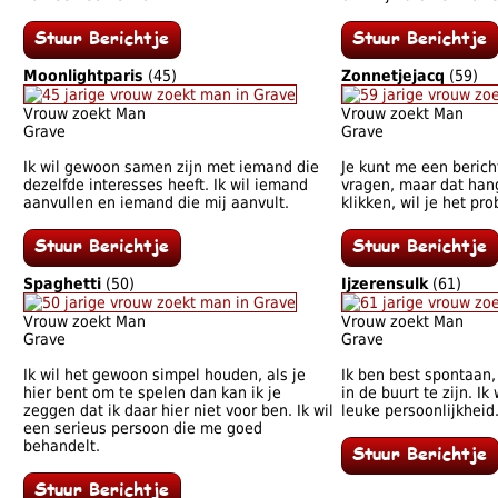
Moonlightparis
(45)
Zonnetjejacq
(59)
Vrouw zoekt Man
Vrouw zoekt Man
Grave
Grave
Ik wil gewoon samen zijn met iemand die
Je kunt me een berich
dezelfde interesses heeft. Ik wil iemand
vragen, maar dat hang
aanvullen en iemand die mij aanvult.
klikken, wil je het pr
Spaghetti
(50)
Ijzerensulk
(61)
Vrouw zoekt Man
Vrouw zoekt Man
Grave
Grave
Ik wil het gewoon simpel houden, als je
Ik ben best spontaan,
hier bent om te spelen dan kan ik je
in de buurt te zijn. I
zeggen dat ik daar hier niet voor ben. Ik wil
leuke persoonlijkheid
een serieus persoon die me goed
behandelt.