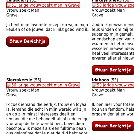
Lindaglory
(51)
Flakeyhoney5
(58)
Vrouw zoekt Man
Vrouw zoekt Man
Grave
Grave
Jij bent mijn favoriete recept en wij in mijn
Zodra ik nieuwe mens
keuken of de jouwe, dat klinkt goed vind ik.
leuk vinden om mij t
super op mijn gemak. 
vriendschap een van d
waarden in het mensel
wisselen nieuwe idee
heel veel interessant
ervaren allerlei nieuw
Sierrakersje
(56)
Idahoos
(53)
Vrouw zoekt Man
Vrouw zoekt Man
Grave
Grave
Ik zoek iemand die eerlijk, trouw en loyaal
Ik ben hier voor total
is, iemand die echt in mijn wereld wil zijn
hou van femdom, halsb
en op zijn minst interesses deelt en
orgasm denial en wor
iemand die me behandelt alsof ik de enige
vrouw op de hele wereld ben, bovendien
beschouw ik mezelf als een fulltime baan
dus geloof me dat je niet de tijd hebt voor