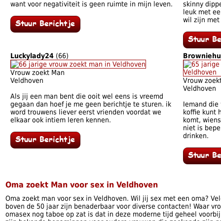
want voor negativiteit is geen ruimte in mijn leven.
skinny dippe
leuk met ee
wil zijn met
Luckylady24
(66)
Browniehu
Vrouw zoekt Man
Veldhoven
Vrouw zoek
Veldhoven
Als jij een man bent die ooit wel eens is vreemd
gegaan dan hoef je me geen berichtje te sturen. ik
Iemand die 
word trouwens liever eerst vrienden voordat we
koffie kunt 
elkaar ook intiem leren kennen.
komt, wiens 
niet is bepe
drinken.
Oma zoekt Man voor sex in Veldhoven
Oma zoekt man voor sex in Veldhoven. Wil jij sex met een oma? V
boven de 50 jaar zijn benaderbaar voor diverse contacten! Waar vro
omasex nog taboe op zat is dat in deze moderne tijd geheel voorbij. 