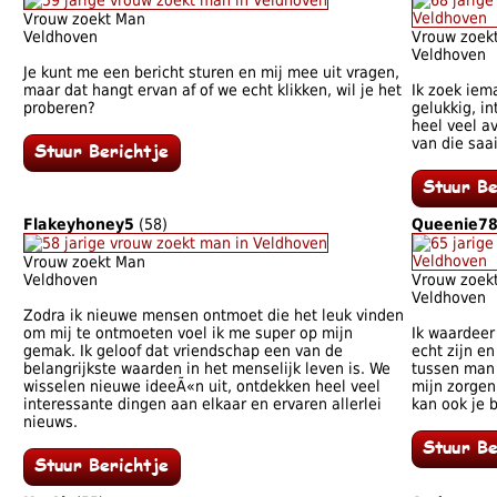
Vrouw zoekt Man
Veldhoven
Vrouw zoek
Veldhoven
Je kunt me een bericht sturen en mij mee uit vragen,
maar dat hangt ervan af of we echt klikken, wil je het
Ik zoek iem
proberen?
gelukkig, in
heel veel a
van die saai
Flakeyhoney5
(58)
Queenie7
Vrouw zoekt Man
Veldhoven
Vrouw zoek
Veldhoven
Zodra ik nieuwe mensen ontmoet die het leuk vinden
om mij te ontmoeten voel ik me super op mijn
Ik waardeer
gemak. Ik geloof dat vriendschap een van de
echt zijn en
belangrijkste waarden in het menselijk leven is. We
tussen man 
wisselen nieuwe ideeÃ«n uit, ontdekken heel veel
mijn zorgen 
interessante dingen aan elkaar en ervaren allerlei
kan ook je b
nieuws.