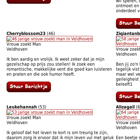
wil spelen,
ontmoet en 
onderdeel v
Cherryblossom23
(46)
Ziqiantan
Vrouw zoekt Man
Veldhoven
Vrouw zoek
Veldhoven
Ik ben aardig en vrolijk. Ik weet zeker dat je mijn
gezelschap op prijs zou stellen! Ik zoek een
Ben jij zo'n 
romantische, makkelijke vent die goed kan luisteren
tegelijk vis
en praten en die ook humor heeft.
maar wel ve
geileigheid 
beleeft1
Leukehannah
(53)
Alizagail
(6
Vrouw zoekt Man
Veldhoven
Vrouw zoek
Veldhoven
Ik geloof dat het leven te kort is om treurig te zijn,
daarom zorg ik ervoor dat ik mijn leven vul met geluk
Een beetje 