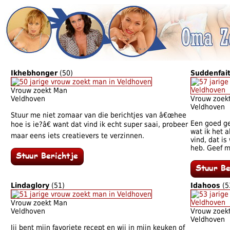
Ikhebhonger
(50)
Suddenfai
Vrouw zoekt Man
Veldhoven
Vrouw zoek
Veldhoven
Stuur me niet zomaar van die berichtjes van â€œhee
Een goed g
hoe is ie?â€ want dat vind ik echt super saai, probeer
wat ik het a
maar eens iets creatievers te verzinnen.
vind, dat is
heb. Geef 
Lindaglory
(51)
Idahoos
(5
Vrouw zoekt Man
Veldhoven
Vrouw zoek
Veldhoven
Jij bent mijn favoriete recept en wij in mijn keuken of