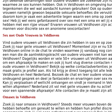
zijn bekende benamingen voor oudere vrouwen die zoekende zijn 
waarmee ze sex kunnen hebben. Ook in Veldhoven en omgeving kun
tegenkomen die wel wat aandacht kunnen gebruiken! Ook op oudere
vrouwen namelijk gewoon bepaalde seksuele behoeftes die vervul
daarom kom je vaak een advertentie tegen waarin een oma op zoek
sex! Heb jij wel eens gefantaseerd over sex met een oma en wil ji
hebben met een rijpe vrouw? Ervaren vrouwen uit Veldhoven zijn act
mannen voor discrete sex en anonieme sexcontacten!
Sex met Oude Vrouwen in Veldhoven
Vind oudere vrouwen uit Veldhoven die zin hebben in sex en op zoe
Zoek jij naar geile vrouwen uit Veldhoven? Momenteel zijn er nu 53
Veldhoven online in de chat te vinden waarmee jij vandaag nog con
een man die de aantrekkingskracht van oudere vrouwen niet kan wee
Veldhoven? Dagelijks worden er vele 50+ vrouwen uit Veldhoven a
om een afspraakje te maken en ook jij kunt vlug diverse contacten 
oude vrouwen in Veldhoven? Bekijk op welke contactadvertenties je
maak gratis je profiel aan. Als lid krijg je direct toegang tot alle le
Veldhoven en heel Nederland. Bezoek de chat en leer oudere vrouw
ondeugend gesprek en deel je fantasieën en ervaringen over sex m
Kan jij verplaatsen of wellicht ontvangen en vindt je niemand in Ve
willen afspreken? Nederland zit vol met geile vrouwen die nu actie
voor een spannende afspraakje! Alle contacten die je maakt zijn alt
Omasex in Veldhoven
Zoek jij naar omasex in Veldhoven? Steeds meer vrouwen boven de 
hebben behoefte om geneukt te willen en hebben hun profiel discre