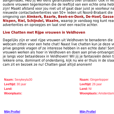
aangemaakt. Heb jij wel eens gefantaseerd over omasex? Ook in Ve
oudere vrouwen tegenkomen die de leeftijd van een echte oma heb
zijn! Maakt afstand voor jou niet uit of gaat daar juist je voorkeur n
nieuwste contactadvertenties van 50+ leden uit Noord-Brabant die 
omgeving van
Almkerk
,
Baarle
,
Beek-en-Donk
,
De-Hoef
,
Gasse
Nispen
,
Riel
,
Schijndel
,
Waalre
,
waarop je vandaag nog kunt rea
advertenties en oproepjes en laat snel een reactie achter.
Live Chatten met Rijpe vrouwen in Veldhoven
Dagelijks zijn er veel rijpe vrouwen uit Veldhoven te benaderen die
webcam zitten voor een hete chat! Naast live chatten kun je deze 
prive gesprek vragen of ze interesse hebben in een echte date! So
vrouwen werken als hoer in Veldhoven en doen aan prive-ontvangst 
je langs voor betaaldesex in Veldhoven! Wil jij je fantasieën delen 
lekkere oma, dominant of onderdanig, kijk nu wie er thuis in de sl
cam zit en bezoek ze nu! Chatten gaat altijd anoniem!
Naam:
Sexykeyla30
Naam:
Gingertopper
Leeftijd:
30 jaar
Leeftijd:
26 jaar
Land:
Land:
Nl
Woonplaats:
Woonplaats:
Amsterda
Mijn Profiel
Mijn Profiel