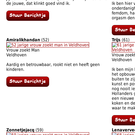
de jouwe, dat klinkt goed vind ik.
Ik ben hier 
onderdanigh
femdom, hal
orgasm deni
Amiralikhandan
(52)
Trijs
(61)
Vrouw zoekt Man
Veldhoven
Vrouw zoek
Veldhoven
Aardig en betrouwbaar, rookt niet en heeft geen
kinderen.
Ik ben mijn
het opbouwe
buiten te zi
kunst en pos
nog nooit i
Hollanders 
een nieuwe 
koken en d
waar te ma
Zonnetjejacq
(59)
Lenavervee