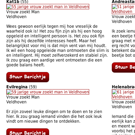
Kat1b
(55)
Andreasta
Vrouw zoekt Man
Veldhoven
Vrouw zoek
Veldhoven
Wees gewoon eerlijk tegen mij hoe vreselijk de
waarheid ook is! Het zou fijn zijn als hij een hoog
Ik zoek iem
opgeleid en intelligent persoon is. Het zou ook fijn
een beetje h
zijn als hij dezelfde interesses heeft. Maar het
graag met m
belangrijkst voor mij is dat mijn vent van mij houdt.
erg recht v
Ik wil een hoog opgeleide man ontmoeten die slim is
betekent da
en intelligent. Hij moet zelfverzekerd en stabiel zijn.
beetje bot 
Ik zou graag een aardige vent ontmoeten die een
goede balans heeft.
Evilregina
(59)
Helenabra
Vrouw zoekt Man
Veldhoven
Vrouw zoek
Veldhoven
Er zijn zoveel leuke dingen om te doen en te zien
hier. Ik zou graag iemand vinden die het ook leuk
Iemand die 
vindt om nieuwe dingen te ontdekken.
eerlijk kan 
en meent wa
voorbij het 