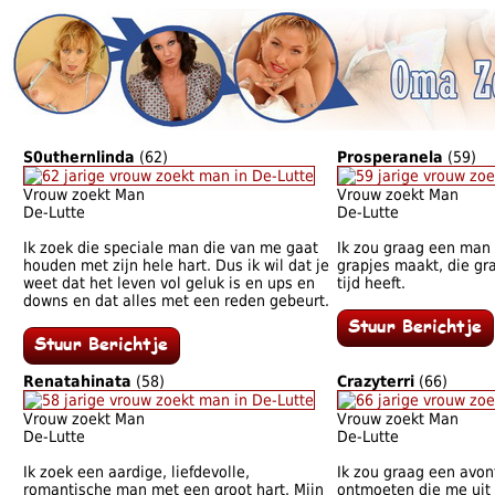
S0uthernlinda
(62)
Prosperanela
(59)
Vrouw zoekt Man
Vrouw zoekt Man
De-Lutte
De-Lutte
Ik zoek die speciale man die van me gaat
Ik zou graag een man 
houden met zijn hele hart. Dus ik wil dat je
grapjes maakt, die gr
weet dat het leven vol geluk is en ups en
tijd heeft.
downs en dat alles met een reden gebeurt.
Renatahinata
(58)
Crazyterri
(66)
Vrouw zoekt Man
Vrouw zoekt Man
De-Lutte
De-Lutte
Ik zoek een aardige, liefdevolle,
Ik zou graag een avon
romantische man met een groot hart. Mijn
ontmoeten die me uit