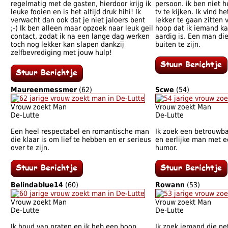
regelmatig met de gasten, hierdoor krijg ik
persoon. ik ben niet 
leuke fooien en is het altijd druk hihi! Ik
tv te kijken. Ik vind h
verwacht dan ook dat je niet jaloers bent
lekker te gaan zitten 
;-) Ik ben alleen maar opzoek naar leuk geil
hoop dat ik iemand kan
contact, zodat ik na een lange dag werken
aardig is. Een man die
toch nog lekker kan slapen dankzij
buiten te zijn.
zelfbevrediging met jouw hulp!
Maureenmessmer
(62)
Scwe
(54)
Vrouw zoekt Man
Vrouw zoekt Man
De-Lutte
De-Lutte
Een heel respectabel en romantische man
Ik zoek een betrouwba
die klaar is om lief te hebben en er serieus
en eerlijke man met e
over te zijn.
humor.
Belindablue14
(60)
Rowann
(53)
Vrouw zoekt Man
Vrouw zoekt Man
De-Lutte
De-Lutte
Ik houd van praten en ik heb een hoop
Ik zoek iemand die net 