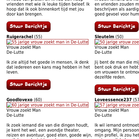
vrienden met wie ik leuke tijden beleef. Ik
en vrienden zouden me
hoop dat ik ook binnenkort tijd met jou
beschrijven als aardi
door kan brengen.
goed gevoel voor hum
Ruigerachel
(55)
Sleutelm
(50)
Vrouw zoekt Man
Vrouw zoekt Man
De-Lutte
De-Lutte
Ik zie altijd het goede in mensen, ik denk
Jij bent de man die mi
dat iedereen een kans mag hebben in het
bent ook druk en hebt 
leven.
om vrouwen te ontmoet
dezelfde reden.
Goodlovexo
(60)
Loveessence237
(57
Vrouw zoekt Man
Vrouw zoekt Man
De-Lutte
De-Lutte
Ik zoek iemand die van die dingen houdt,
Ik wil iemand ontmoete
je kent het wel, een avondje theater,
omgang. Mijn persoonl
reizen en avontuur, goed eten, goede wijn,
mijn profiel, ik zou h