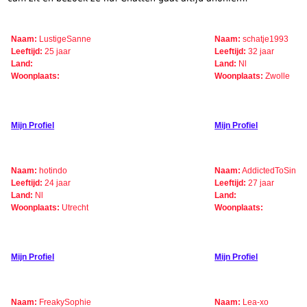
Naam:
LustigeSanne
Naam:
schatje1993
Leeftijd:
25 jaar
Leeftijd:
32 jaar
Land:
Land:
Nl
Woonplaats:
Woonplaats:
Zwolle
Mijn Profiel
Mijn Profiel
Naam:
hotindo
Naam:
AddictedToSin
Leeftijd:
24 jaar
Leeftijd:
27 jaar
Land:
Nl
Land:
Woonplaats:
Utrecht
Woonplaats:
Mijn Profiel
Mijn Profiel
Naam:
FreakySophie
Naam:
Lea-xo