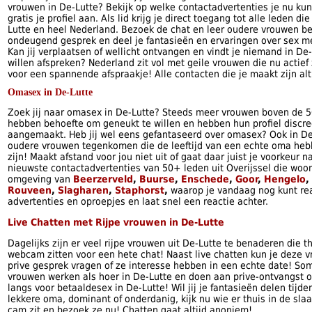
vrouwen in De-Lutte? Bekijk op welke contactadvertenties je nu ku
gratis je profiel aan. Als lid krijg je direct toegang tot alle leden di
Lutte en heel Nederland. Bezoek de chat en leer oudere vrouwen be
ondeugend gesprek en deel je fantasieën en ervaringen over sex m
Kan jij verplaatsen of wellicht ontvangen en vindt je niemand in De
willen afspreken? Nederland zit vol met geile vrouwen die nu actie
voor een spannende afspraakje! Alle contacten die je maakt zijn alt
Omasex in De-Lutte
Zoek jij naar omasex in De-Lutte? Steeds meer vrouwen boven de 50
hebben behoefte om geneukt te willen en hebben hun profiel discre
aangemaakt. Heb jij wel eens gefantaseerd over omasex? Ook in De-
oudere vrouwen tegenkomen die de leeftijd van een echte oma heb
zijn! Maakt afstand voor jou niet uit of gaat daar juist je voorkeur n
nieuwste contactadvertenties van 50+ leden uit Overijssel die woon
omgeving van
Beerzerveld
,
Buurse
,
Enschede
,
Goor
,
Hengelo
,
Rouveen
,
Slagharen
,
Staphorst
,
waarop je vandaag nog kunt re
advertenties en oproepjes en laat snel een reactie achter.
Live Chatten met Rijpe vrouwen in De-Lutte
Dagelijks zijn er veel rijpe vrouwen uit De-Lutte te benaderen die t
webcam zitten voor een hete chat! Naast live chatten kun je deze 
prive gesprek vragen of ze interesse hebben in een echte date! So
vrouwen werken als hoer in De-Lutte en doen aan prive-ontvangst of
langs voor betaaldesex in De-Lutte! Wil jij je fantasieën delen tijd
lekkere oma, dominant of onderdanig, kijk nu wie er thuis in de sl
cam zit en bezoek ze nu! Chatten gaat altijd anoniem!