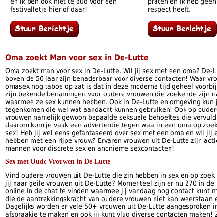
en ik ben ook niet te oud voor een
praten en ik heb gee
festivalletje hier of daar!
respect heeft.
Oma zoekt Man voor sex in De-Lutte
Oma zoekt man voor sex in De-Lutte. Wil jij sex met een oma? De-
boven de 50 jaar zijn benaderbaar voor diverse contacten! Waar vro
omasex nog taboe op zat is dat in deze moderne tijd geheel voorbij. 
zijn bekende benamingen voor oudere vrouwen die zoekende zijn 
waarmee ze sex kunnen hebben. Ook in De-Lutte en omgeving kun 
tegenkomen die wel wat aandacht kunnen gebruiken! Ook op oudere
vrouwen namelijk gewoon bepaalde seksuele behoeftes die vervul
daarom kom je vaak een advertentie tegen waarin een oma op zoek
sex! Heb jij wel eens gefantaseerd over sex met een oma en wil ji
hebben met een rijpe vrouw? Ervaren vrouwen uit De-Lutte zijn acti
mannen voor discrete sex en anonieme sexcontacten!
Sex met Oude Vrouwen in De-Lutte
Vind oudere vrouwen uit De-Lutte die zin hebben in sex en op zoek
jij naar geile vrouwen uit De-Lutte? Momenteel zijn er nu 270 in de
online in de chat te vinden waarmee jij vandaag nog contact kunt 
die de aantrekkingskracht van oudere vrouwen niet kan weerstaan e
Dagelijks worden er vele 50+ vrouwen uit De-Lutte aangesproken i
afspraakje te maken en ook jij kunt vlug diverse contacten maken! 