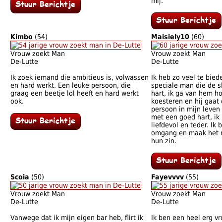
mij.
Kimbo
(54)
Maisiely10
(60)
Vrouw zoekt Man
Vrouw zoekt Man
De-Lutte
De-Lutte
Ik zoek iemand die ambitieus is, volwassen
Ik heb zo veel te bied
en hard werkt. Een leuke persoon, die
speciale man die de sl
graag een beetje lol heeft en hard werkt
hart, ik ga van hem 
ook.
koesteren en hij gaat
persoon in mijn leven 
met een goed hart, ik
liefdevol en teder. Ik 
omgang en maak het 
hun zin.
Scoia
(50)
Fayevvvv
(55)
Vrouw zoekt Man
Vrouw zoekt Man
De-Lutte
De-Lutte
Vanwege dat ik mijn eigen bar heb, flirt ik
Ik ben een heel erg vro