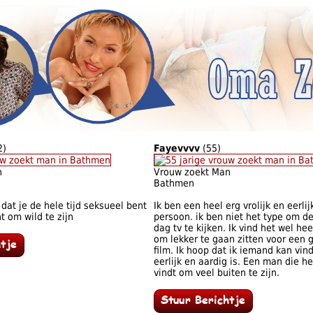
2)
Fayevvvv
(55)
n
Vrouw zoekt Man
Bathmen
 dat je de hele tijd seksueel bent
Ik ben een heel erg vrolijk en eerlij
t om wild te zijn
persoon. ik ben niet het type om d
dag tv te kijken. Ik vind het wel heel
om lekker te gaan zitten voor een 
film. Ik hoop dat ik iemand kan vin
eerlijk en aardig is. Een man die het
vindt om veel buiten te zijn.