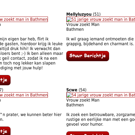
Mellyluzyou
(51)
n
Vrouw zoekt Man
Bathmen
jn eigen bar heb, flirt ik
Ik wil graag iemand ontmoeten die 
e gasten, hierdoor krijg ik leuke
grappig, bijdehand en charmant is.
altijd druk hihi! Ik verwacht dan
aloers bent ;-) Ik ben alleen maar
 geil contact, zodat ik na een
n toch nog lekker kan slapen
ediging met jouw hulp!
7)
Scwe
(54)
n
Vrouw zoekt Man
Bathmen
™n prater, we kunnen beter hier
Ik zoek een betrouwbare, zorgzame
n.
rustige en eerlijke man met een g
gevoel voor humor.