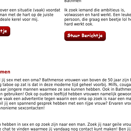
Bathmen
 over een situatie (vaak) voordat
Ik zoek iemand die ambitieus is,
 man met de hart op de juiste
volwassen en hard werkt. Een leuk
ideale kerel voor mij.
persoon, die graag een beetje lol h
hard werkt ook.
hmen
 jij sex met een oma? Bathmense vrouwen van boven de 50 jaar zijn 
taboe op zat is dat in deze moderne tijd geheel voorbij. Milfs, coug
 naar jongere mannen waarmee ze sex kunnen hebben. Ook in Bathme
 gebruiken! Ook op oudere leeftijd hebben vrouwen namelijk gewoo
 vaak een advertentie tegen waarin een oma op zoek is naar een man
l jij een spannend gesprek hebben met een rijpe vrouw? Ervaren vrou
 anonieme sexcontacten!
 hebben in sex en op zoek zijn naar een man. Zoek jij naar geile vr
e chat te vinden waarmee jij vandaag nog contact kunt maken! Ben ji