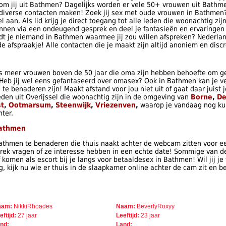
om jij uit Bathmen? Dagelijks worden er vele 50+ vrouwen uit Bath
g diverse contacten maken! Zoek jij sex met oude vrouwen in Bathmen?
l aan. Als lid krijg je direct toegang tot alle leden die woonachtig z
nnen via een ondeugend gesprek en deel je fantasieën en ervaringen 
dt je niemand in Bathmen waarmee jij zou willen afspreken? Nederland
afspraakje! Alle contacten die je maakt zijn altijd anoniem en discr
s meer vrouwen boven de 50 jaar die oma zijn hebben behoefte om ge
 Heb jij wel eens gefantaseerd over omasex? Ook in Bathmen kan je 
e benaderen zijn! Maakt afstand voor jou niet uit of gaat daar juist 
den uit Overijssel die woonachtig zijn in de omgeving van
Borne
,
D
st
,
Ootmarsum
,
Steenwijk
,
Vriezenven
,
waarop je vandaag nog ku
hter.
Bathmen
 Bathmen te benaderen die thuis naakt achter de webcam zitten voor ee
rek vragen of ze interesse hebben in een echte date! Sommige van de
omen als escort bij je langs voor betaaldesex in Bathmen! Wil jij je
 kijk nu wie er thuis in de slaapkamer online achter de cam zit en be
aam:
NikkiRhoades
Naam:
BeverlyRoxyy
eftijd:
27 jaar
Leeftijd:
23 jaar
nd:
Land: