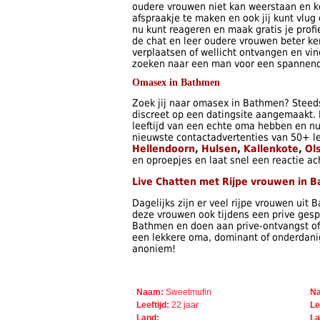
oudere vrouwen niet kan weerstaan en k
afspraakje te maken en ook jij kunt vlu
nu kunt reageren en maak gratis je profie
de chat en leer oudere vrouwen beter ke
verplaatsen of wellicht ontvangen en vin
zoeken naar een man voor een spannende 
Omasex in Bathmen
Zoek jij naar omasex in Bathmen? Steed
discreet op een datingsite aangemaakt.
leeftijd van een echte oma hebben en nu t
nieuwste contactadvertenties van 50+ le
Hellendoorn
,
Hulsen
,
Kallenkote
,
Ol
en oproepjes en laat snel een reactie ac
Live Chatten met Rijpe vrouwen in 
Dagelijks zijn er veel rijpe vrouwen uit
deze vrouwen ook tijdens een prive gesp
Bathmen en doen aan prive-ontvangst of k
een lekkere oma, dominant of onderdanig,
anoniem!
Naam:
Sweetmufin
N
Leeftijd:
22 jaar
Le
Land:
La