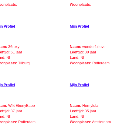
onplaats:
Woonplaats:
jn Profiel
Mijn Profiel
aam:
36roxy
Naam:
wonderfullove
eftijd:
51 jaar
Leeftijd:
30 jaar
nd:
Nl
Land:
Nl
onplaats:
Tilburg
Woonplaats:
Rotterdam
jn Profiel
Mijn Profiel
aam:
WildEbonyBabe
Naam:
Hornylola
eftijd:
37 jaar
Leeftijd:
35 jaar
nd:
Nl
Land:
Nl
onplaats:
Rotterdam
Woonplaats:
Amsterdam