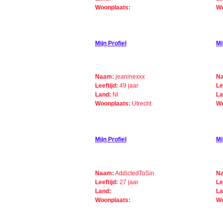
Woonplaats:
Wo
Mijn Profiel
Mi
Naam:
jeaninexxx
N
Leeftijd:
49 jaar
Le
Land:
Nl
La
Woonplaats:
Utrecht
Wo
Mijn Profiel
Mi
Naam:
AddictedToSin
N
Leeftijd:
27 jaar
Le
Land:
La
Woonplaats:
Wo