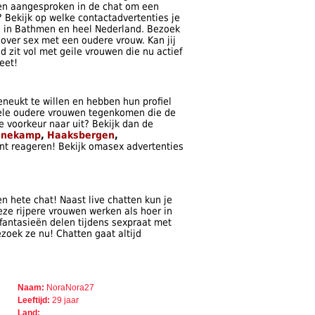
men aangesproken in de chat om een
 Bekijk op welke contactadvertenties je
ijn in Bathmen en heel Nederland. Bezoek
over sex met een oudere vrouw. Kan jij
 zit vol met geile vrouwen die nu actief
eet!
neukt te willen en hebben hun profiel
vele oudere vrouwen tegenkomen die de
je voorkeur naar uit? Bekijk dan de
enekamp
,
Haaksbergen
,
nt reageren! Bekijk omasex advertenties
n hete chat! Naast live chatten kun je
ze rijpere vrouwen werken als hoer in
 fantasieën delen tijdens sexpraat met
zoek ze nu! Chatten gaat altijd
Naam:
NoraNora27
Leeftijd:
29 jaar
Land: