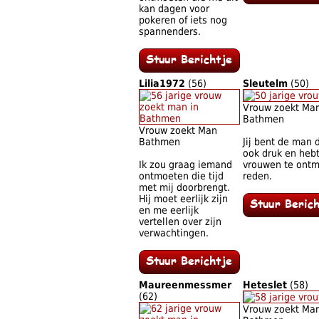
kan dagen voor
pokeren of iets nog
spannenders.
Lilia1972
(56)
Sleutelm
(50)
Vrouw zoekt Ma
Bathmen
Vrouw zoekt Man
Bathmen
Jij bent de man d
ook druk en hebt
Ik zou graag iemand
vrouwen te ontmo
ontmoeten die tijd
reden.
met mij doorbrengt.
Hij moet eerlijk zijn
en me eerlijk
vertellen over zijn
verwachtingen.
Maureenmessmer
Heteslet
(58)
(62)
Vrouw zoekt Ma