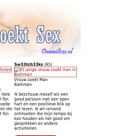
Sw33tch33ks
(65)
Vrouw zoekt Man
Bathmen
k
e hele
Ik beschouw mezelf als een
 fijn
goed persoon met een open
goede
hart en een positieve blik op
den die
het leven. Ik wil iemand
 fijn
ontmoeten die mijn tempo bij
kan houden als het goed om
gesprekken en andere
activiteiten.