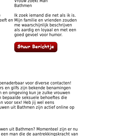
Vrouw zoekt Man
Bathmen
e
Ik zoek iemand die net als ik is.
eeft en
Mijn familie en vrienden zouden
me waarschijnlijk beschrijven
als aardig en loyaal en met een
goed gevoel voor humor.
benaderbaar voor diverse contacten!
ars en gilfs zijn bekende benamingen
n en omgeving kun je zulke vrouwen
n bepaalde seksuele behoeftes die
 voor sex! Heb jij wel eens
wen uit Bathmen zijn actief online op
ouwen uit Bathmen? Momenteel zijn er nu
j een man die de aantrekkingskracht van