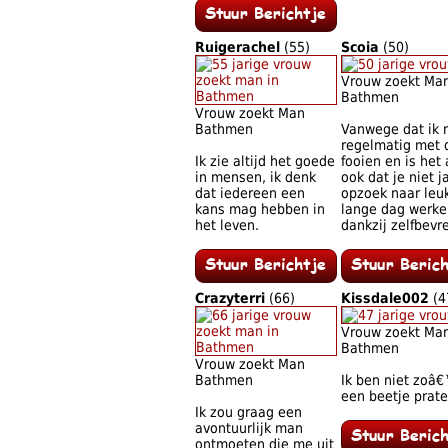
Ruigerachel
(55)
Scoia
(50)
Vrouw zoekt Ma
Bathmen
Vrouw zoekt Man
Bathmen
Vanwege dat ik mi
regelmatig met d
Ik zie altijd het goede
fooien en is het 
in mensen, ik denk
ook dat je niet j
dat iedereen een
opzoek naar leuk
kans mag hebben in
lange dag werke
het leven.
dankzij zelfbevr
Crazyterri
(66)
Kissdale002
(4
Vrouw zoekt Ma
Bathmen
Vrouw zoekt Man
Bathmen
Ik ben niet zoâ€
een beetje prate
Ik zou graag een
avontuurlijk man
ontmoeten die me uit